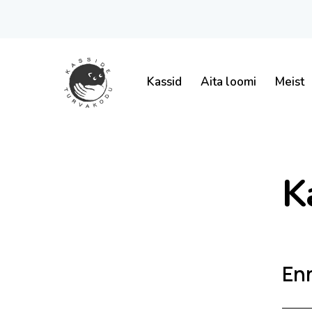
Kassid
Aita loomi
Meist
K
Enn