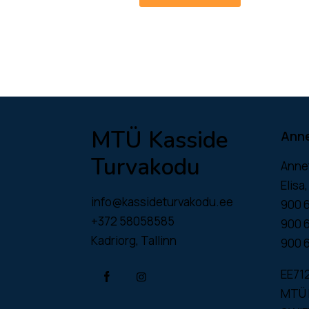
MTÜ Kasside
Ann
Turvakodu
Anne
Elisa
info@kassideturvakodu.ee
900 
+372 58058585
900 
Kadriorg, Tallinn
900 
EE71
MTÜ 