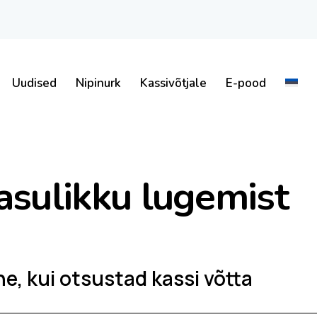
Uudised
Nipinurk
Kassivõtjale
E-pood
asulikku lugemist
e, kui otsustad kassi võtta