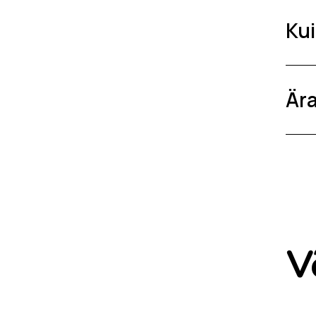
Kui
Ära
V