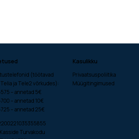
etused
Kasulikku
tustelefonid (töötavad
Privaatsuspoliitika
, Telia ja Tele2 võrkudes):
Müügitingimused
6575 – annetad 5€
6700 – annetad 10€
6725 – annetad 25€
2200221035355855
Kasside Turvakodu