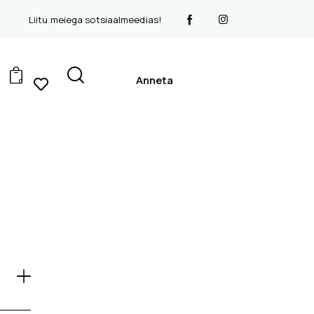
Liitu meiega sotsiaalmeedias!
Anneta
0